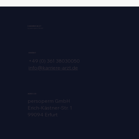
Arztstellen Baden-Württemberg
vertraulich finden
KARRIERE ARZT
by persoperm GmbH
KONTAKT
+49 (0) 361 38030050
info@karriere-arzt.de
ADRESSE
persoperm GmbH
Erich-Kästner-Str. 1
99094 Erfurt