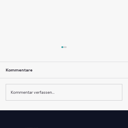
Kommentare
Kommentar verfassen...
Arztstellen Baden-Württemberg
vertraulich finden