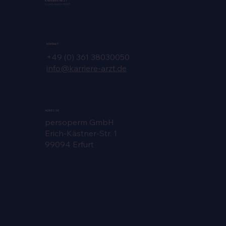
KARRIERE ARZT
by persoperm GmbH
KONTAKT
+49 (0) 361 38030050
info@karriere-arzt.de
ADRESSE
persoperm GmbH
Erich-Kästner-Str. 1
99094 Erfurt