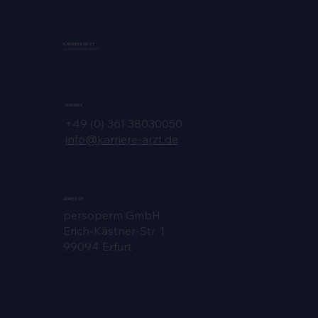
Matching-Prozess für Ärzte prüfen: So
geht es
KARRIERE ARZT
by persoperm GmbH
KONTAKT
+49 (0) 361 38030050
info@karriere-arzt.de
ADRESSE
persoperm GmbH
Erich-Kästner-Str. 1
99094 Erfurt