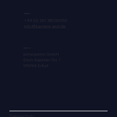
KONTAKT
+49 (0) 361 38030050
info@karriere-arzt.de
ADRESSE
persoperm GmbH
Erich-Kästner-Str. 1
99094 Erfurt
Datenschutz