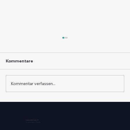
Kommentare
Kommentar verfassen...
Interimsmedizin oder Festanstellung
als Arzt?
KARRIERE ARZT
by persoperm GmbH