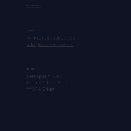
KARRIERE ARZT
by persoperm GmbH
KONTAKT
+49 (0) 361 38030050
info@karriere-arzt.de
ADRESSE
persoperm GmbH
Erich-Kästner-Str. 1
99094 Erfurt