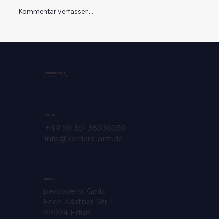
Kommentar verfassen...
Diskrete Jobsuche für Ärzte richtig
angehen
KARRIERE ARZT
by persoperm GmbH
KONTAKT
+49 (0) 361 38030050
info@karriere-arzt.de
ADRESSE
persoperm GmbH
Erich-Kästner-Str. 1
99094 Erfurt