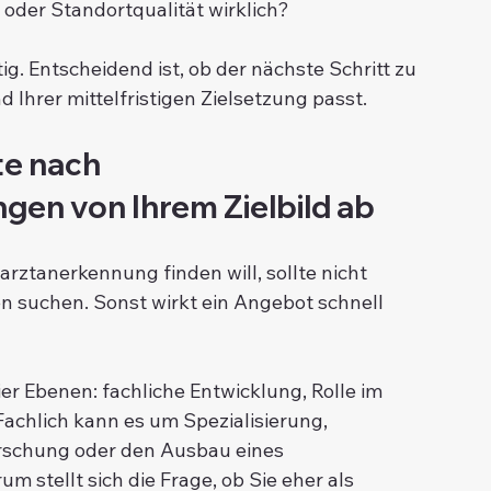
oder Standortqualität wirklich?
ig. Entscheidend ist, ob der nächste Schritt zu 
nd Ihrer mittelfristigen Zielsetzung passt.
te nach 
en von Ihrem Zielbild ab
rztanerkennung finden will, sollte nicht 
en suchen. Sonst wirkt ein Angebot schnell 
ier Ebenen: fachliche Entwicklung, Rolle im 
achlich kann es um Spezialisierung, 
orschung oder den Ausbau eines 
 stellt sich die Frage, ob Sie eher als 