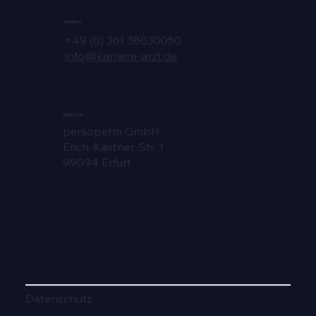
KONTAKT
+49 (0) 361 38030050
info@karriere-arzt.de
ADRESSE
persoperm GmbH
Erich-Kästner-Str. 1
99094 Erfurt
Datenschutz