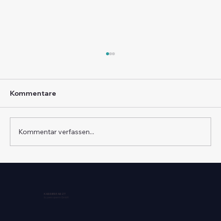
Kommentare
Kommentar verfassen...
Arztstellen Baden-Württemberg
vertraulich finden
KARRIERE ARZT
by persoperm GmbH