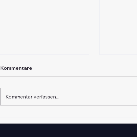
Kommentare
Kommentar verfassen...
Arztstellen Baden-
Headhuntin
Württemberg vertraulich
Erfahrungen
finden
bewerten