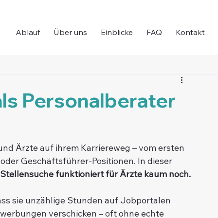
Ablauf
Über uns
Einblicke
FAQ
Kontakt
ls Personalberater
g
 und Ärzte auf ihrem Karriereweg – vom ersten 
 oder Geschäftsführer-Positionen. In dieser 
 Stellensuche funktioniert für Ärzte kaum noch.
ass sie unzählige Stunden auf Jobportalen 
ewerbungen verschicken – oft ohne echte 