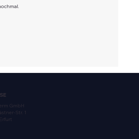
nochmal.
SE
perm GmbH
stner-Str. 1
rfurt