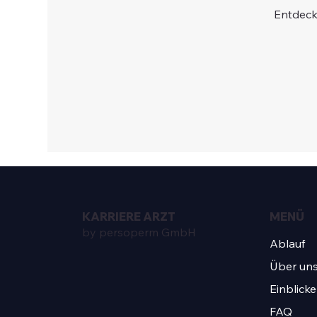
Entdeck
KARRIERE ARZT
MENÜ
by persoperm GmbH
Ablauf
Über un
Einblicke
FAQ