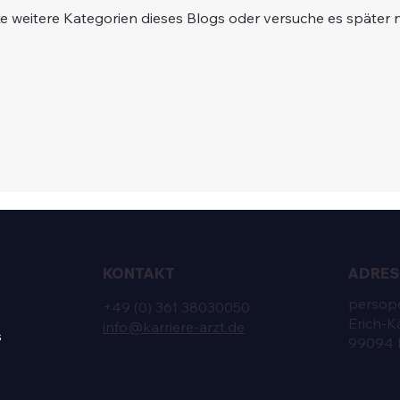
e weitere Kategorien dieses Blogs oder versuche es später 
KONTAKT
ADRES
perso
+49 (0) 361 38030050
Erich-Kä
info@karriere-arzt.de
s
99094 E